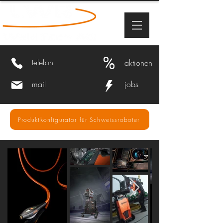
%
telefon
aktionen
mail
jobs
Produktkonfigurator für Schweissroboter