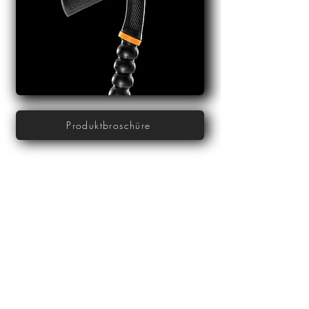
Produktbroschüre
Hauptsitz:
LWB WeldTech AG
Schneidersmatt 32
3184 Wünnewil
Tel. 031 744 66 44