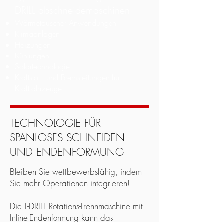
DRILL abschneidemaschinen
Wärmetauscher Anwendungen
Klimaanlagen
Heizungen
Kühlungen
Solartechnologie
Kraftstoff- und Bremsleitungen für
Kraftfahrzeuge
TECHNOLOGIE FÜR
SPANLOSES SCHNEIDEN
UND ENDENFORMUNG
Bleiben Sie wettbewerbsfähig, indem
Sie mehr Operationen integrieren!
Die T-DRILL Rotations-Trennmaschine mit
Inline-Endenformung kann das