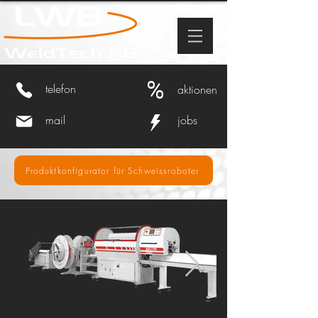
%
telefon
aktionen
mail
jobs
Produktkonfigurator für Schweissroboter