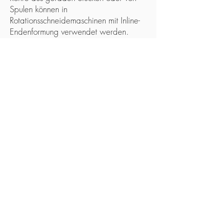
Spulen können in
Rotationsschneidemaschinen mit Inline-
Endenformung verwendet werden.
Gerade Rohre werden automatisch von
einem Gestell-Lader in das System
eingespeist, der eine Software enthält,
die speziell für die Minimierung von
Röhrenverschwendung entwickelt
wurde. Die Maschine ist mit einem
Chargenzähler ausgestattet, der das
System nach der gewünschten Anzahl
von Schnitten abschaltet.
UNSERE NEUESTEN
SCHNEIDEMASCHINEN
TCC-28 RL