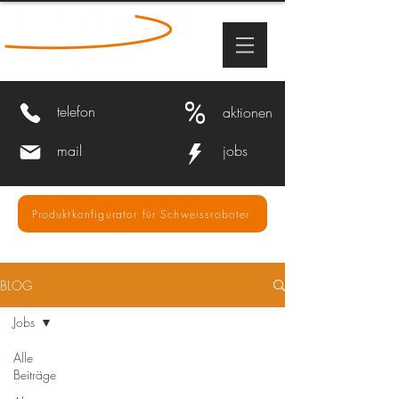
%
telefon
aktionen
mail
jobs
Produktkonfigurator für Schweissroboter
BLOG
Jobs
Alle
Beiträge