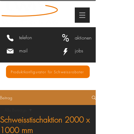
%
telefon
aktionen
mail
jobs
Produktkonfigurator für Schweissroboter
Beitrag
Alle Beiträge
Schweisstischaktion 2000 x
Alle Beiträge
1000 mm