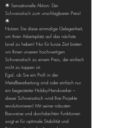
Aktionen
🌟 Sensationelle Aktion: Der 
Anlässe/ Workshop
Schweisstisch zum unschlagbaren Preis! 
🌟
Firma
Nutzen Sie diese einmalige Gelegenheit, 
Produkte
um Ihren Arbeitsplatz auf das nächste 
Level zu heben! Nur für kurze Zeit bieten 
Jobs
wir Ihnen unseren hochwertigen 
Schweisstisch zu einem Preis, der einfach 
nicht zu toppen ist.
Egal, ob Sie ein Profi in der 
Metallbearbeitung sind oder einfach nur 
ein begeisterter Hobby-Handwerker – 
dieser Schweisstisch wird Ihre Projekte 
revolutionieren! Mit seiner robusten 
Bauweise und durchdachten Funktionen 
sorgt er für optimale Stabilität und 