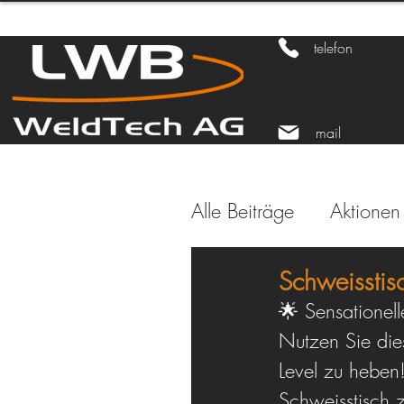
telefon
mail
Alle Beiträge
Aktionen
Schweissti
🌟 Sensationell
Nutzen Sie die
Level zu heben!
Schweisstisch z