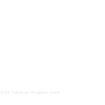
ag - Donnerstag
0-12.00 Uhr / 13.00-17.00 Uhr
reitag
0-12.00 Uhr / 13.00-16.00 Uhr
2024 Webdesign Googplace GmbH