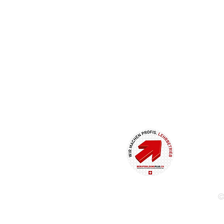
bachstrasse 18
Weiernstrasse 22
tendorf
8355 Aadorf
 223 52 79
Service 079 736 92 91
Verkauf 079 212 43 79
rf@lwbweldtech.ch
info@lwbweldtech.ch
Mont
bweldtech.ch
www.lwbweldtech.ch
07.3
F
07.3
DATENSCHUTZ
©