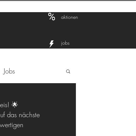
%
aktionen
jobs
Jobs
eis! 🌟
uf das nächste 
hwertigen 